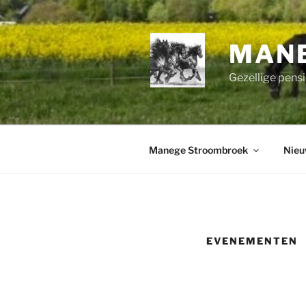
Ga
naar
de
MAN
inhoud
Gezellige pensi
Manege Stroombroek
Nieu
EVENEMENTEN