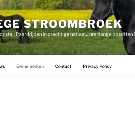
EGE STROOMBROEK
onstal! Paardrijden in prachtige natuur… urenlange bosritten in
ws
Evenementen
Contact
Privacy Policy